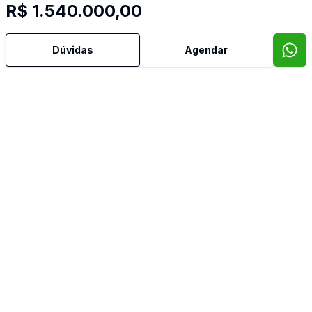
R$ 1.540.000,00
Mais informações
Dúvidas
Agendar
Aceita Pet
Água Quente
Área de Serviço
Armários Embutidos
Banheiro Social
Cozinha
Cozinha Planejada