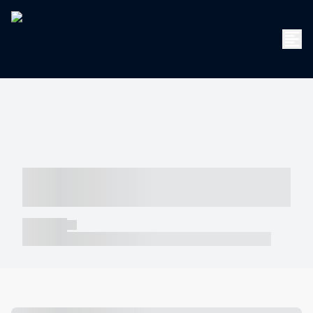
----- ----- -- ------ ---- ---- -- ----- -----
----- --- ------
----- -----
----- ----- -- ------ ---- ---- -- ----- ----- ----- --- ------