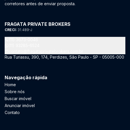
corretores antes de enviar proposta.
FRAGATA PRIVATE BROKERS
CRECI:
31.489-J
(11) 3673-0046
(11) 93285-6524
contato@fragataprivatebrokers.com.br
Rua Turiassu, 390, 174, Perdizes, São Paulo - SP - 05005-000
Navegação rápida
Home
Sobre nós
Buscar imóvel
Anunciar imóvel
Contato