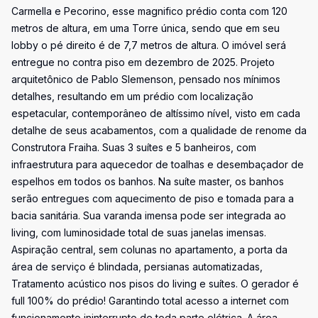
Carmella e Pecorino, esse magnifico prédio conta com 120
metros de altura, em uma Torre única, sendo que em seu
lobby o pé direito é de 7,7 metros de altura. O imóvel será
entregue no contra piso em dezembro de 2025. Projeto
arquitetônico de Pablo Slemenson, pensado nos mínimos
detalhes, resultando em um prédio com localização
espetacular, contemporâneo de altíssimo nível, visto em cada
detalhe de seus acabamentos, com a qualidade de renome da
Construtora Fraiha. Suas 3 suítes e 5 banheiros, com
infraestrutura para aquecedor de toalhas e desembaçador de
espelhos em todos os banhos. Na suíte master, os banhos
serão entregues com aquecimento de piso e tomada para a
bacia sanitária. Sua varanda imensa pode ser integrada ao
living, com luminosidade total de suas janelas imensas.
Aspiração central, sem colunas no apartamento, a porta da
área de serviço é blindada, persianas automatizadas,
Tratamento acústico nos pisos do living e suítes. O gerador é
full 100% do prédio! Garantindo total acesso a internet com
funcionamento ininterrupto de toda parte elétrica. A área