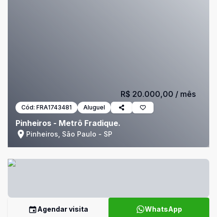
R$ 20.000,00
/ mês
Cód:
FRA1743481
Aluguel
Pinheiros - Metrô Fradique.
Pinheiros, São Paulo - SP
Agendar visita
WhatsApp