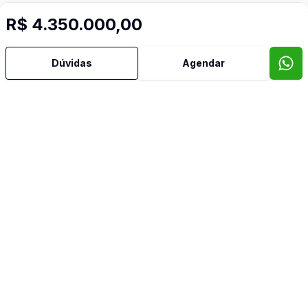
R$ 4.350.000,00
Mais informações
Dúvidas
Agendar
Aceita Pet
Água Quente
Banheiro Social
Churrasqueira
Copa Cozinha
Cozinha