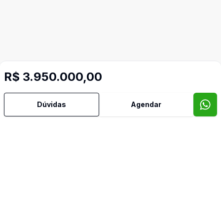
Mais informações
R$ 3.950.000,00
Dúvidas
Agendar
Aceita Pet
Área de Serviço
Banheiro Social
Cozinha Americana
Despensa