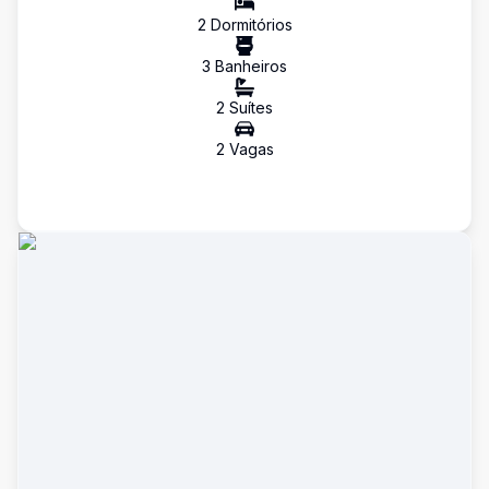
2
Dormitório
s
3
Banheiro
s
2
Suíte
s
2
Vaga
s