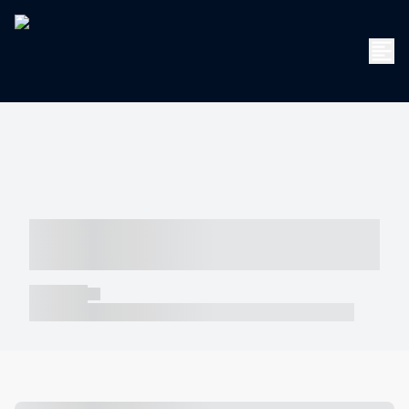
----- ----- -- ------ ---- ---- -- ----- -----
----- --- ------
----- -----
----- ----- -- ------ ---- ---- -- ----- ----- ----- --- ------