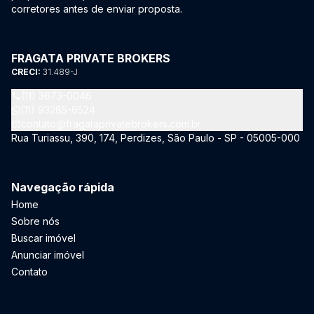
corretores antes de enviar proposta.
FRAGATA PRIVATE BROKERS
CRECI:
31.489-J
(11) 3673-0046
(11) 93285-6524
contato@fragataprivatebrokers.com.br
Rua Turiassu, 390, 174, Perdizes, São Paulo - SP - 05005-000
Navegação rápida
Home
Sobre nós
Buscar imóvel
Anunciar imóvel
Contato