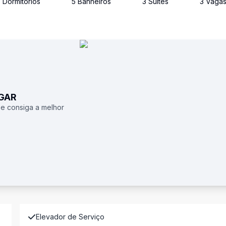
3
Dormitório
s
5
Banheiro
s
3
Suíte
s
3
Vaga
UGAR
 e consiga a melhor
Elevador de Serviço