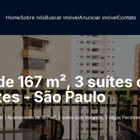
Home
Sobre nós
Buscar imóvel
Anunciar imóvel
Contato
e 167 m², 3 suítes
zes - São Paulo
el
Apartamento de 167 m², 3 suítes com Varanda, 3 vagas Perdizes