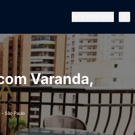
(11) 93285-6524
 com Varanda,
 - São Paulo