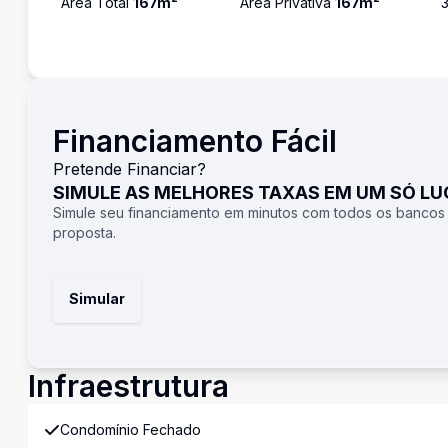
Área Total
167
m²
Área Privativa
167
m²
Financiamento Fácil
Pretende Financiar?
SIMULE AS MELHORES TAXAS EM UM SÓ L
Simule seu financiamento em minutos com todos os bancos
proposta.
Simular
Infraestrutura
Condomínio Fechado