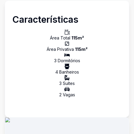
Características
Área Total
115
m²
Área Privativa
115
m²
3
Dormitório
s
4
Banheiro
s
3
Suíte
s
2
Vaga
s