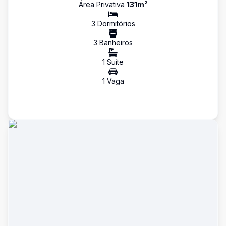
Área Privativa
131
m²
3
Dormitório
s
3
Banheiro
s
1
Suíte
1
Vaga