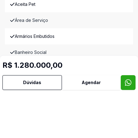
Aceita Pet
Área de Serviço
Armários Embutidos
Banheiro Social
R$ 1.280.000,00
Copa
Dúvidas
Agendar
Copa Cozinha
Cozinha
Cozinha Americana
Dependência de Empregada