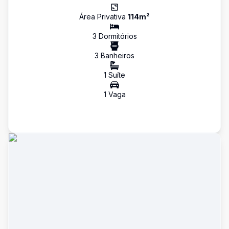
Área Privativa
114
m²
3
Dormitório
s
3
Banheiro
s
1
Suíte
1
Vaga