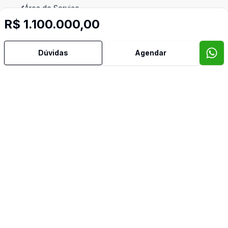
Área de Serviço
R$ 1.100.000,00
Armários Embutidos
Dúvidas
Agendar
Banheiro Social
Copa Cozinha
Cozinha
Cozinha Americana
Dependência de Empregada
Quarto de Empregada
Dormitório com Armários