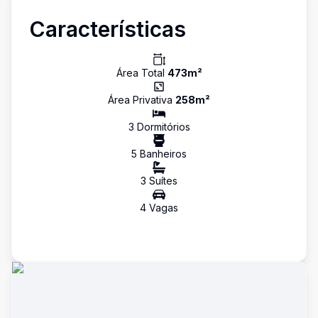
Características
Área Total
473
m²
Área Privativa
258
m²
3
Dormitório
s
5
Banheiro
s
3
Suíte
s
4
Vaga
s