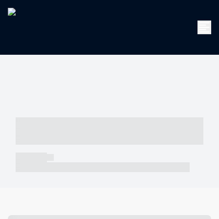
----- ----- -- ------ ---- ---- -- ----- -----
----- --- ------
----- -----
----- ----- -- ------ ---- ---- -- ----- ----- ----- --- ------