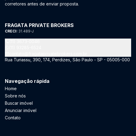
corretores antes de enviar proposta.
FRAGATA PRIVATE BROKERS
CRECI:
31.489-J
(11) 3673-0046
(11) 93285-6524
contato@fragataprivatebrokers.com.br
Rua Turiassu, 390, 174, Perdizes, São Paulo - SP - 05005-000
Navegação rápida
Home
Sobre nós
Buscar imóvel
Anunciar imóvel
Contato