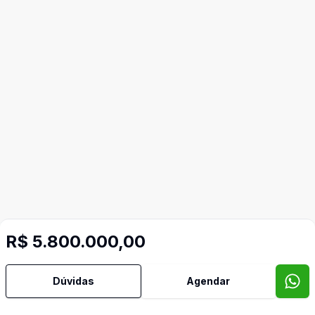
Mais informações
R$ 5.800.000,00
Aceita Pet
Dúvidas
Agendar