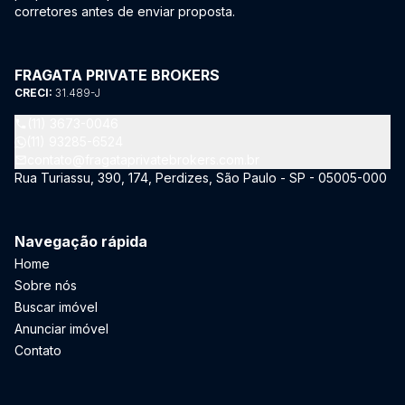
corretores antes de enviar proposta.
FRAGATA PRIVATE BROKERS
CRECI:
31.489-J
(11) 3673-0046
(11) 93285-6524
contato@fragataprivatebrokers.com.br
Rua Turiassu, 390, 174, Perdizes, São Paulo - SP - 05005-000
Navegação rápida
Home
Sobre nós
Buscar imóvel
Anunciar imóvel
Contato