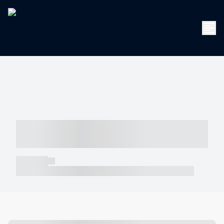
----- ----- -- ------ ---- ---- -- ----- -----
----- --- ------
----- -----
----- ----- -- ------ ---- ---- -- ----- ----- ----- --- ------