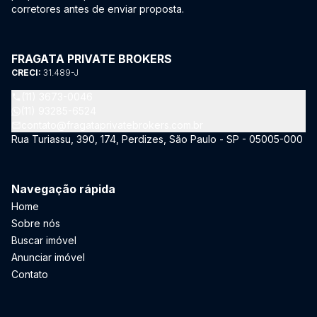
corretores antes de enviar proposta.
FRAGATA PRIVATE BROKERS
CRECI:
31.489-J
(11) 3673-0046
(11) 93285-6524
contato@fragataprivatebrokers.com.br
Rua Turiassu, 390, 174, Perdizes, São Paulo - SP - 05005-000
Navegação rápida
Home
Sobre nós
Buscar imóvel
Anunciar imóvel
Contato