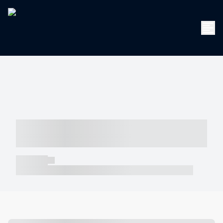
----- ----- -- ------ ---- ---- -- ----- -----
----- --- ------
----- -----
----- ----- -- ------ ---- ---- -- ----- ----- ----- --- ------