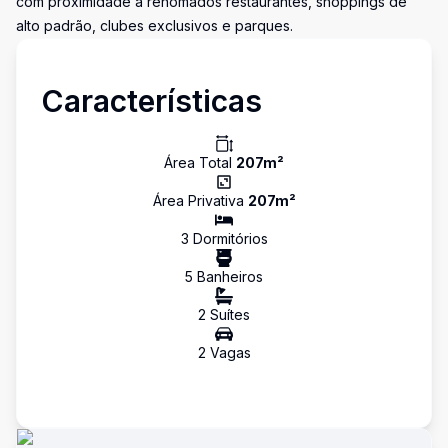
com proximidade a renomados restaurantes, shoppings de
alto padrão, clubes exclusivos e parques.
Características
Área Total
207
m²
Área Privativa
207
m²
3
Dormitório
s
5
Banheiro
s
2
Suíte
s
2
Vaga
s