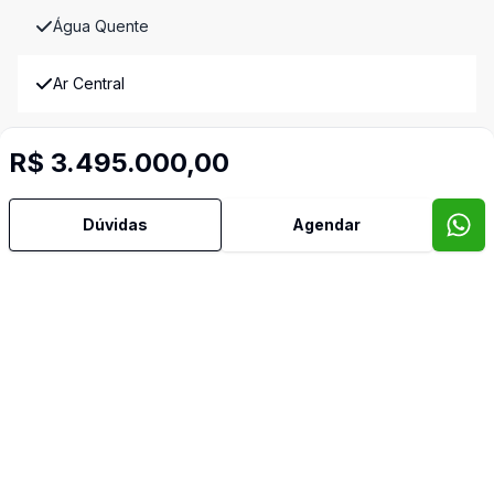
Água Quente
Ar Central
Ar Condicionado
R$ 3.495.000,00
Armários Embutidos
Dúvidas
Agendar
Cozinha Americana
Dependência de Empregada
Despensa
Dormitório com Armários
Lavabo