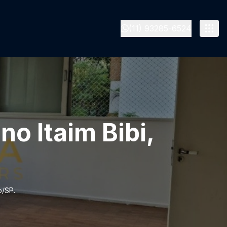
(11) 93285-6524
o Itaim Bibi,
o/SP.