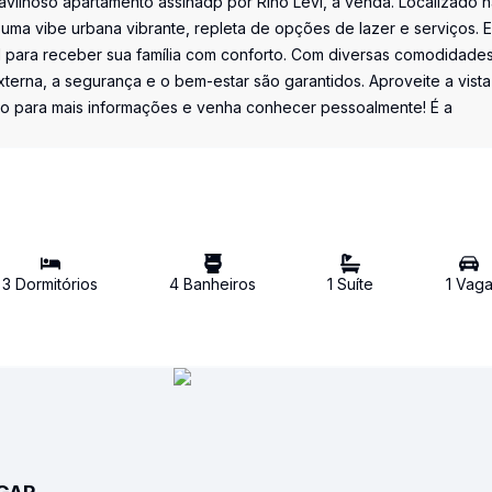
avilhoso apartamento assinadp por Rino Levi, à venda. Localizado 
 uma vibe urbana vibrante, repleta de opções de lazer e serviços. E
l para receber sua família com conforto. Com diversas comodidade
erna, a segurança e o bem-estar são garantidos. Aproveite a vista
to para mais informações e venha conhecer pessoalmente! É a
3
Dormitório
s
4
Banheiro
s
1
Suíte
1
Vag