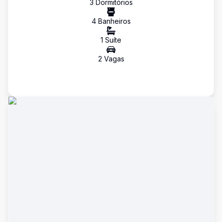
3
Dormitório
s
4
Banheiro
s
1
Suíte
2
Vaga
s