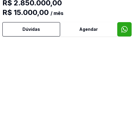
R$ 2.850.000,00
R$ 15.000,00
Banheiro Social
/ mês
Cozinha Planejada
Dúvidas
Agendar
Dependência de Empregada
Despensa
Dormitório com Armários
Escritório
Lavabo
Piscina