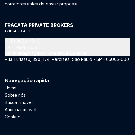
corretores antes de enviar proposta.
FRAGATA PRIVATE BROKERS
CRECI:
31.489-J
(11) 3673-0046
(11) 93285-6524
contato@fragataprivatebrokers.com.br
Rua Turiassu, 390, 174, Perdizes, São Paulo - SP - 05005-000
Navegação rápida
Home
Sobre nós
Buscar imóvel
Anunciar imóvel
Contato