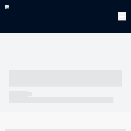
----- ----- -- ------ ---- ---- -- ----- -----
----- --- ------
----- -----
----- ----- -- ------ ---- ---- -- ----- ----- ----- --- ------