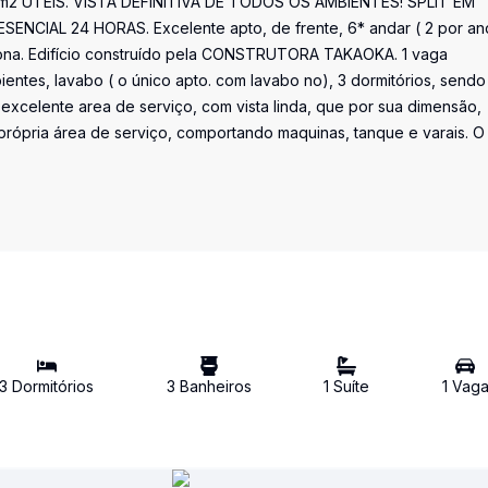
00 m2 UTEIS. VISTA DEFINITIVA DE TODOS OS AMBIENTES! SPLIT EM
IAL 24 HORAS. Excelente apto, de frente, 6* andar ( 2 por and
ona. Edifício construído pela CONSTRUTORA TAKAOKA. 1 vaga
bientes, lavabo ( o único apto. com lavabo no), 3 dormitórios, sendo
xcelente area de serviço, com vista linda, que por sua dimensão,
rópria área de serviço, comportando maquinas, tanque e varais. O
3
Dormitório
s
3
Banheiro
s
1
Suíte
1
Vag