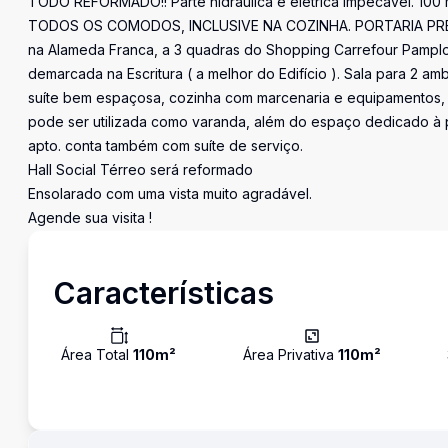
TODO REFORMADO!! Parte hidráulica e elétrica impecável. 1
TODOS OS COMODOS, INCLUSIVE NA COZINHA. PORTARIA PRESENC
na Alameda Franca, a 3 quadras do Shopping Carrefour Pampl
demarcada na Escritura ( a melhor do Edifício ). Sala para 2 am
suíte bem espaçosa, cozinha com marcenaria e equipamentos, e
pode ser utilizada como varanda, além do espaço dedicado à p
apto. conta também com suíte de serviço.
Hall Social Térreo será reformado
Ensolarado com uma vista muito agradável.
Agende sua visita !
Características
Área Total
110
m²
Área Privativa
110
m²