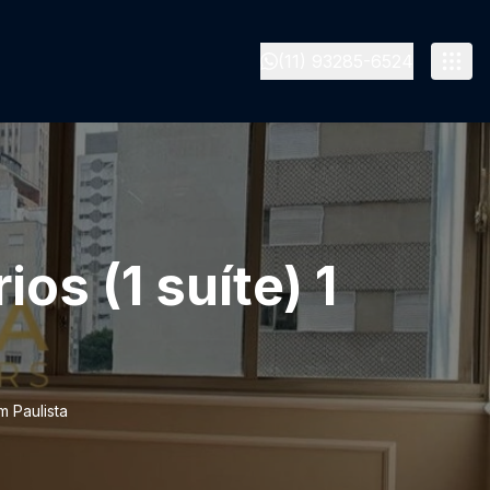
(11) 93285-6524
os (1 suíte) 1
m Paulista