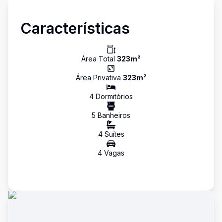
Características
Área Total
323
m²
Área Privativa
323
m²
4
Dormitório
s
5
Banheiro
s
4
Suíte
s
4
Vaga
s