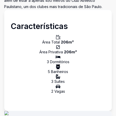
além de estar a apenas 450 metros do Club Athletico
Paulistano, um dos clubes mais tradicionais de São Paulo.
Características
Área Total
206
m²
Área Privativa
206
m²
3
Dormitório
s
5
Banheiro
s
3
Suíte
s
2
Vaga
s