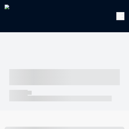
----- ----- -- ------ ---- ---- -- ----- -----
----- --- ------
----- -----
----- ----- -- ------ ---- ---- -- ----- ----- ----- --- ------