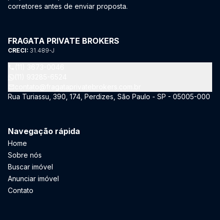
corretores antes de enviar proposta.
FRAGATA PRIVATE BROKERS
CRECI:
31.489-J
(11) 3673-0046
(11) 93285-6524
contato@fragataprivatebrokers.com.br
Rua Turiassu, 390, 174, Perdizes, São Paulo - SP - 05005-000
Navegação rápida
Home
Sobre nós
Buscar imóvel
Anunciar imóvel
Contato