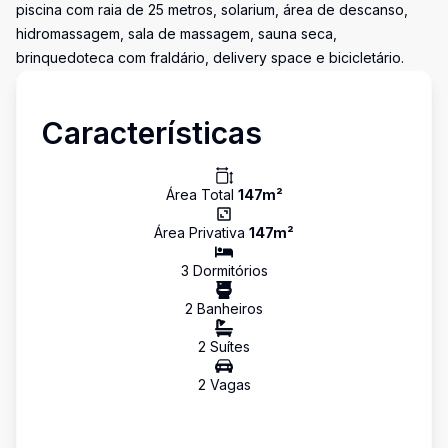
piscina com raia de 25 metros, solarium, área de descanso,
hidromassagem, sala de massagem, sauna seca,
brinquedoteca com fraldário, delivery space e bicicletário.
Características
Área Total
147
m²
Área Privativa
147
m²
3
Dormitório
s
2
Banheiro
s
2
Suíte
s
2
Vaga
s