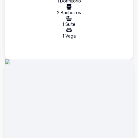
1
Dormitório
2
Banheiro
s
1
Suíte
1
Vaga