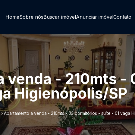
Home
Sobre nós
Buscar imóvel
Anunciar imóvel
Contato
 venda - 210mts - 
aga Higienópolis/SP
Apartamento a venda - 210mts - 03 dormitórios - suíte - 01 vaga H