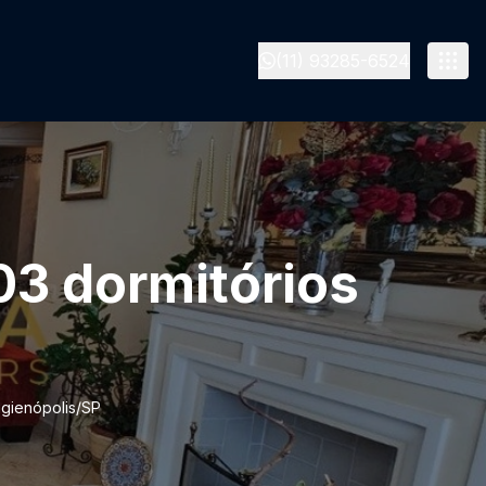
(11) 93285-6524
03 dormitórios
igienópolis/SP