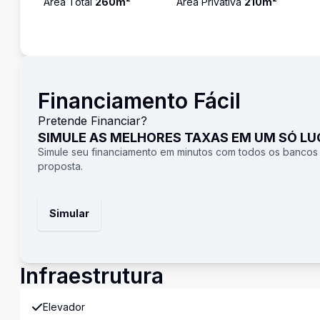
Área Total
260
m²
Área Privativa
210
m²
Financiamento Fácil
Pretende Financiar?
SIMULE AS MELHORES TAXAS EM UM SÓ L
Simule seu financiamento em minutos com todos os bancos
proposta.
Simular
Infraestrutura
Elevador