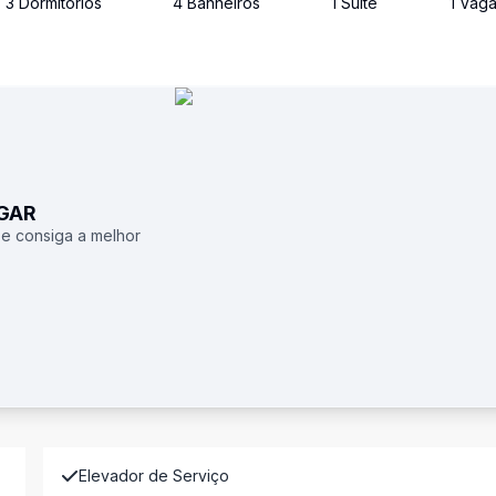
3
Dormitório
s
4
Banheiro
s
1
Suíte
1
Vag
UGAR
 e consiga a melhor
Elevador de Serviço