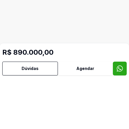
R$ 890.000,00
Imóveis semelhantes
Confira imóveis semelhantes
Dúvidas
Agendar
Cód:
FRA1745986
Comparar
Có