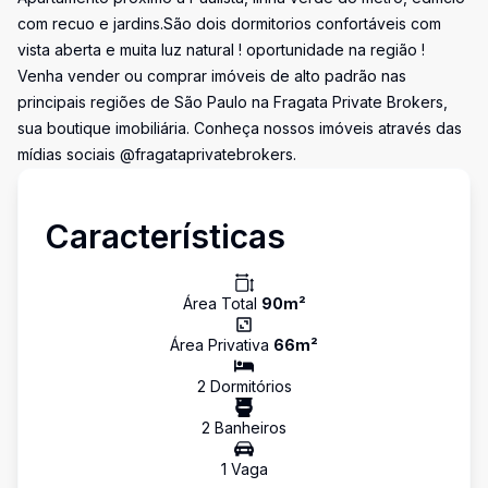
com recuo e jardins.São dois dormitorios confortáveis com
vista aberta e muita luz natural ! oportunidade na região !
Venha vender ou comprar imóveis de alto padrão nas
principais regiões de São Paulo na Fragata Private Brokers,
sua boutique imobiliária. Conheça nossos imóveis através das
mídias sociais @fragataprivatebrokers.
Características
Área Total
90
m²
Área Privativa
66
m²
2
Dormitório
s
2
Banheiro
s
1
Vaga