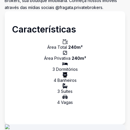
Brokers, sua boutique imobiliária. Conheça nossos imóveis
através das mídias sociais @fragata.privatebrokers.
Características
Área Total
240
m²
Área Privativa
240
m²
3
Dormitório
s
4
Banheiro
s
3
Suíte
s
4
Vaga
s