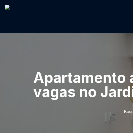
Apartamento á
vagas no Jard
Busc