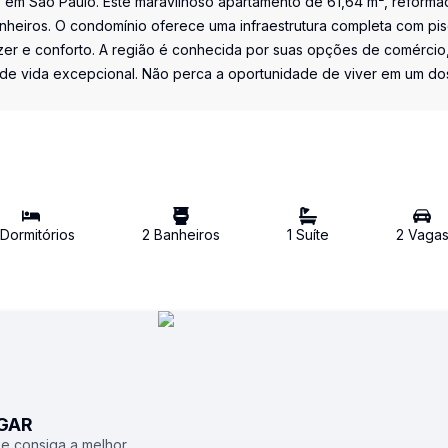
, em São Paulo. Este maravilhoso apartamento de 61,64 m², reforma
anheiros. O condomínio oferece uma infraestrutura completa com pis
azer e conforto. A região é conhecida por suas opções de comércio
de vida excepcional. Não perca a oportunidade de viver em um do
Dormitório
s
2
Banheiro
s
1
Suíte
2
Vaga
UGAR
 e consiga a melhor