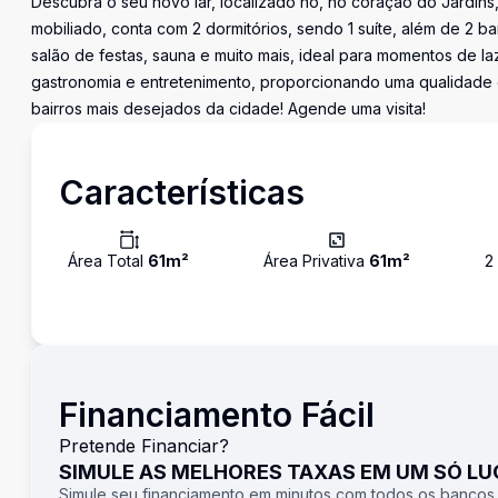
Descubra o seu novo lar, localizado no, no coração do Jardins
mobiliado, conta com 2 dormitórios, sendo 1 suíte, além de 2 b
salão de festas, sauna e muito mais, ideal para momentos de l
gastronomia e entretenimento, proporcionando uma qualidade 
bairros mais desejados da cidade! Agende uma visita!
Características
Área Total
61
m²
Área Privativa
61
m²
2
Financiamento Fácil
Pretende Financiar?
SIMULE AS MELHORES TAXAS EM UM SÓ L
Simule seu financiamento em minutos com todos os bancos