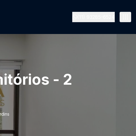
(11) 93285-6524
tórios - 2
rdins