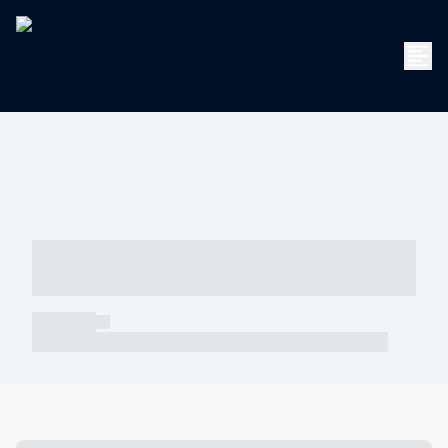
----- ----- -- ------ ---- ---- -- ----- -----
----- --- ------
----- -----
----- ----- -- ------ ---- ---- -- ----- ----- ----- --- ------