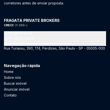
corretores antes de enviar proposta.
FRAGATA PRIVATE BROKERS
CRECI:
31.489-J
(11) 3673-0046
(11) 93285-6524
contato@fragataprivatebrokers.com.br
Rua Turiassu, 390, 174, Perdizes, São Paulo - SP - 05005-000
Navegação rápida
Home
Sobre nós
Buscar imóvel
Anunciar imóvel
Contato