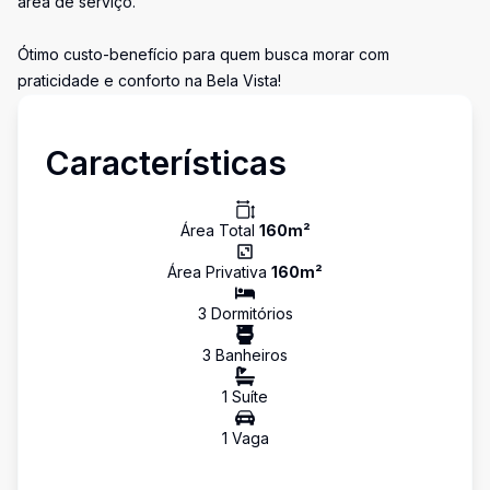
área de serviço.
Ótimo custo-benefício para quem busca morar com
praticidade e conforto na Bela Vista!
Características
Área Total
160
m²
Área Privativa
160
m²
3
Dormitório
s
3
Banheiro
s
1
Suíte
1
Vaga