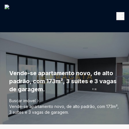
Vende-se apartamento novo, de alto
padrão, com 173m², 3 suítes e 3 vagas
de garagem.
Buscar imóvel
Vende-se apartamento novo, de alto padrão, com 173m²,
3 suítes e 3 vagas de garagem.