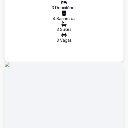
3
Dormitório
s
4
Banheiro
s
3
Suíte
s
3
Vaga
s