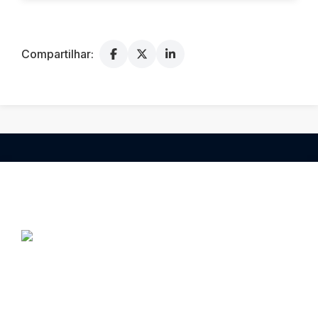
Compartilhar:
Informações e valores são de responsabilidade dos
proprietários e podem mudar sem aviso. Consulte nossos