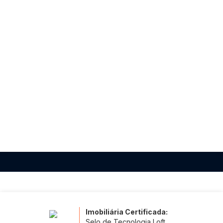
Contato
Suporte ao Cliente
Favoritos
Comparar
Política de privacidade
Imobiliária Certificada:
Selo de Tecnologia Loft