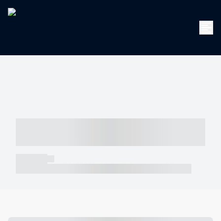
----- ----- -- ------ ---- ---- -- ----- -----
----- --- ------
----- -----
----- ----- -- ------ ---- ---- -- ----- ----- ----- --- ------