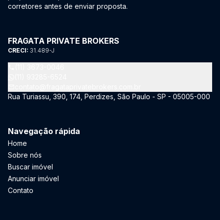
corretores antes de enviar proposta.
FRAGATA PRIVATE BROKERS
CRECI:
31.489-J
(11) 3673-0046
(11) 93285-6524
contato@fragataprivatebrokers.com.br
Rua Turiassu, 390, 174, Perdizes, São Paulo - SP - 05005-000
Navegação rápida
Home
Sobre nós
Buscar imóvel
Anunciar imóvel
Contato