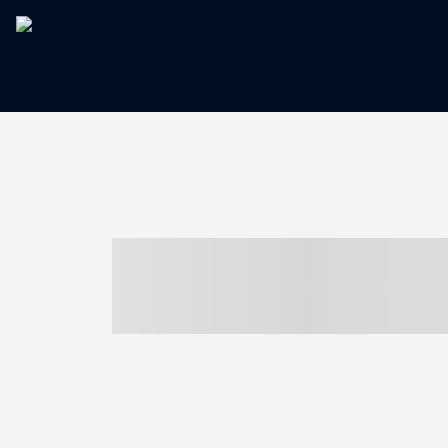
----- ----- -- -
- ------