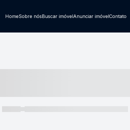
Home
Sobre nós
Buscar imóvel
Anunciar imóvel
Contato
----- ---- ---- -- ----
----- -----
----- ----- -- ------ ---- ---- -- ----- ----- ----- --- ------