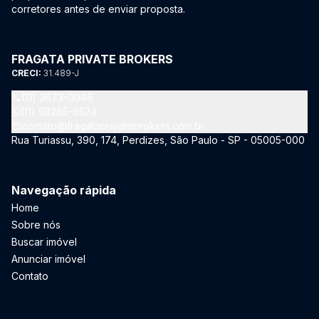
corretores antes de enviar proposta.
FRAGATA PRIVATE BROKERS
CRECI:
31.489-J
(11) 3673-0046
(11) 93285-6524
contato@fragataprivatebrokers.com.br
Rua Turiassu, 390, 174, Perdizes, São Paulo - SP - 05005-000
Navegação rápida
Home
Sobre nós
Buscar imóvel
Anunciar imóvel
Contato