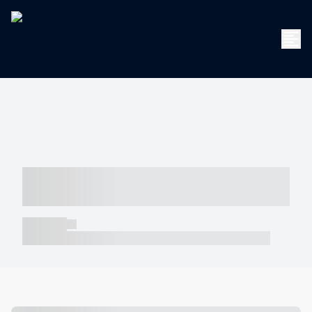
----- ----- -- ------ ---- ---- -- ----- -----
----- --- ------
----- -----
----- ----- -- ------ ---- ---- -- ----- ----- ----- --- ------