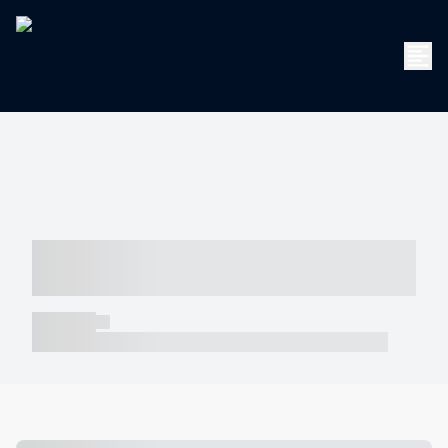
----- ----- -- ------ ---- ---- -- ----- -----
----- --- ------
----- -----
----- ----- -- ------ ---- ---- -- ----- ----- ----- --- ------