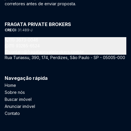
corretores antes de enviar proposta.
FRAGATA PRIVATE BROKERS
CRECI:
31.489-J
(11) 3673-0046
(11) 93285-6524
contato@fragataprivatebrokers.com.br
Rua Turiassu, 390, 174, Perdizes, São Paulo - SP - 05005-000
Navegação rápida
Home
Sobre nós
Buscar imóvel
Anunciar imóvel
Contato