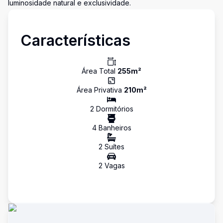
luminosidade natural e exclusividade.
Características
Área Total
255
m²
Área Privativa
210
m²
2
Dormitório
s
4
Banheiro
s
2
Suíte
s
2
Vaga
s