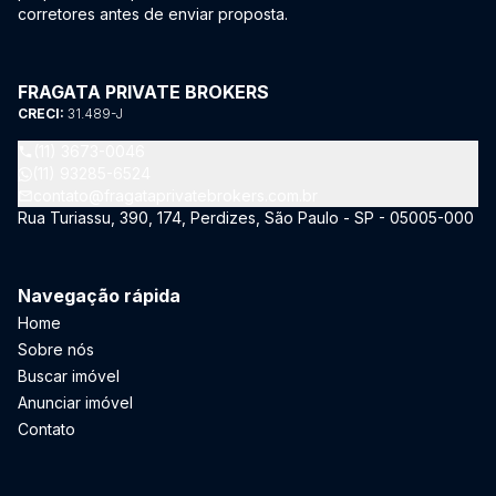
corretores antes de enviar proposta.
FRAGATA PRIVATE BROKERS
CRECI:
31.489-J
(11) 3673-0046
(11) 93285-6524
contato@fragataprivatebrokers.com.br
Rua Turiassu, 390, 174, Perdizes, São Paulo - SP - 05005-000
Navegação rápida
Home
Sobre nós
Buscar imóvel
Anunciar imóvel
Contato