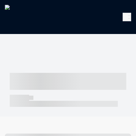
----- ----- -- ------ ---- ---- -- ----- -----
----- --- ------
----- -----
----- ----- -- ------ ---- ---- -- ----- ----- ----- --- ------