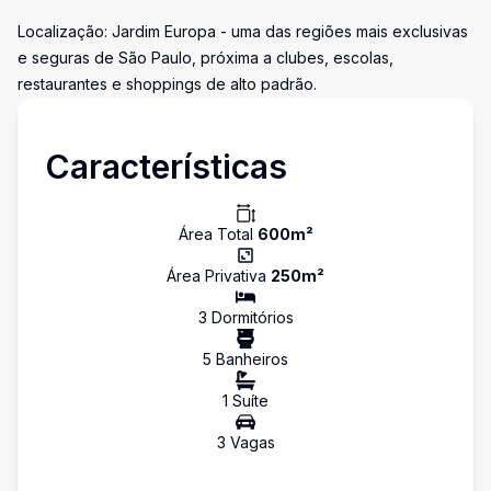
Localização: Jardim Europa - uma das regiões mais exclusivas
e seguras de São Paulo, próxima a clubes, escolas,
restaurantes e shoppings de alto padrão.
Características
Área Total
600
m²
Área Privativa
250
m²
3
Dormitório
s
5
Banheiro
s
1
Suíte
3
Vaga
s