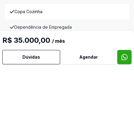
Copa Cozinha
Dependência de Empregada
R$ 35.000,00
/ mês
Dormitório com Armários
Dúvidas
Agendar
Edícula
Escritório
Lareira
Lavabo
Quintal