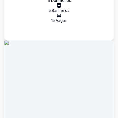
11
Dormitório
s
5
Banheiro
s
15
Vaga
s