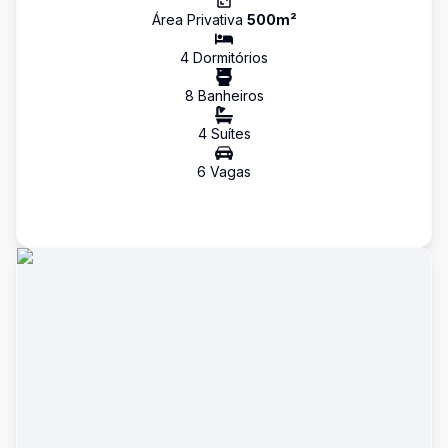
Área Privativa
500
m²
4
Dormitório
s
8
Banheiro
s
4
Suíte
s
6
Vaga
s