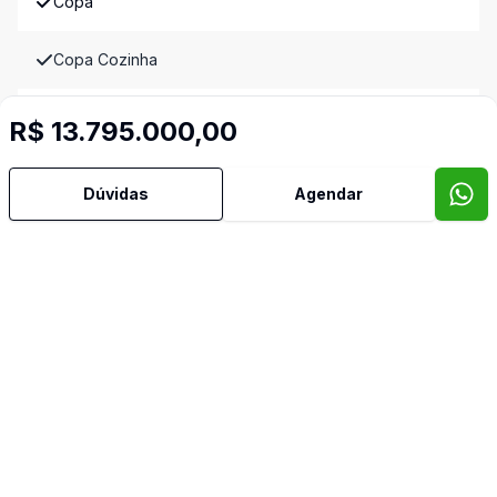
Copa
Copa Cozinha
Cozinha
R$ 13.795.000,00
Cozinha Planejada
Dúvidas
Agendar
Dependência de Empregada
Quarto de Empregada
Despensa
Dormitório com Armários
Escritório