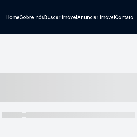
Home
Sobre nós
Buscar imóvel
Anunciar imóvel
Contato
----- ---- ---- -- ----
----- -----
----- ----- -- ------ ---- ---- -- ----- ----- ----- --- ------