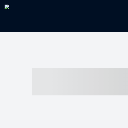
----- ----- -- -
- ------