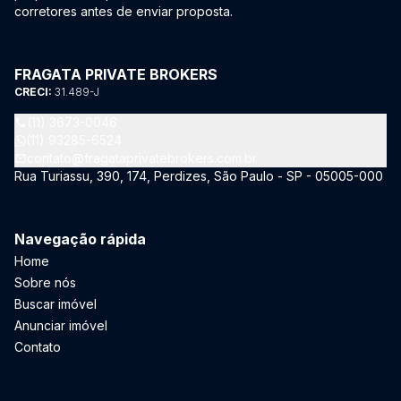
corretores antes de enviar proposta.
FRAGATA PRIVATE BROKERS
CRECI:
31.489-J
(11) 3673-0046
(11) 93285-6524
contato@fragataprivatebrokers.com.br
Rua Turiassu, 390, 174, Perdizes, São Paulo - SP - 05005-000
Navegação rápida
Home
Sobre nós
Buscar imóvel
Anunciar imóvel
Contato