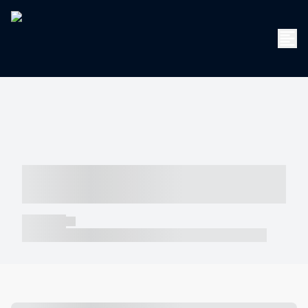
----- ----- -- ------ ---- ---- -- ----- -----
----- --- ------
----- -----
----- ----- -- ------ ---- ---- -- ----- ----- ----- --- ------